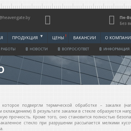
@heavengate.by
Пн-Вс
Без 
АЯ
ПРОДУКЦИЯ
ЦЕНЫ
ВАКАНСИИ
О КОМПАНИ
 РАБОТЫ
НОВОСТИ
ВОПРОС/ОТВЕТ
ИНФОРМАЦИЯ
О
которое подвергли термической обработке – закалке (на
м охлаждением) В результате закалки в стекле образуются нап
скую прочность. Кроме того, оно становится полностью безопа
Закаленное стекло при разрушении рассыпается мелкими кусо
а.