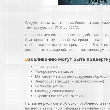
Следует сказать, что закалённое стекло име
температуры от -70°С до 250°С.
При равномерном тепловом воздействии закал
Благодаря этому, данный материал весьма час
стекло нашло широкое применение. Его испол
лестничных ограждений, витрин магазинов, душев
Закаливанию могут быть подвергн
Флоат-стекло
Тонированное в массе
Матовое (Matelux, пескоструйная обработк
Энергосберегающее (низкоэмиссионное)
Солнцезащитное
Многофункциональное
Окрашенное стекло (эмалит)
Нельзя не рассказать об одной особенности зак
провести какие-либо операции механической 