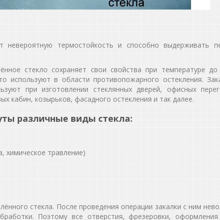
ет невероятную термостойкость и способно выдерживать п
ённое стекло сохраняет свои свойства при температуре до 
то используют в области противопожарного остекления. Зак
ьзуют при изготовлении стеклянных дверей, офисных перег
ых кабин, козырьков, фасадного остекления и так далее.
уты различные виды стекла:
а, химическое травление)
алённого стекла. После проведения операции закалки с ним не
обработки. Поэтому все отверстия, фрезеровки, оформления