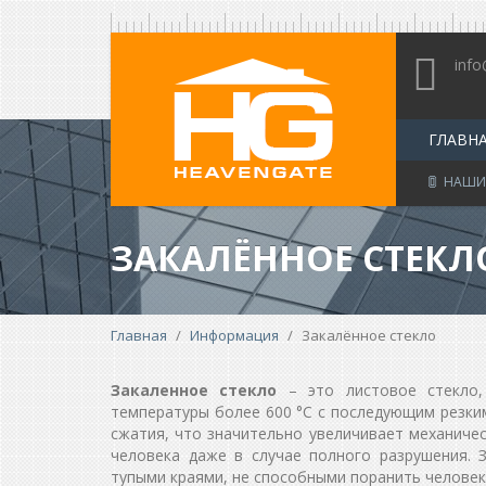
Перейти
к
info
основному
содержанию
ГЛАВН
НАШИ
ЗАКАЛЁННОЕ СТЕКЛ
Вы
Главная
/
Информация
/
Закалённое стекло
здесь
Закаленное стекло
– это листовое стекло, 
температуры более 600 °С с последующим резки
сжатия, что значительно увеличивает механиче
человека даже в случае полного разрушения. 
тупыми краями, не способными поранить человек