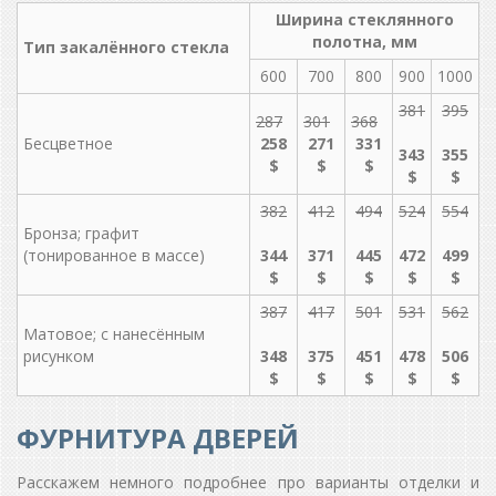
Ширина стеклянного
полотна, мм
Тип закалённого стекла
600
700
800
900
1000
381
395
287
301
368
Бесцветное
258
271
331
343
355
$
$
$
$
$
382
412
494
524
554
Бронза; графит
(тонированное в массе)
344
371
445
472
499
$
$
$
$
$
387
417
501
531
562
Матовое; с нанесённым
рисунком
348
375
451
478
506
$
$
$
$
$
ФУРНИТУРА ДВЕРЕЙ
Расскажем немного подробнее про варианты отделки и