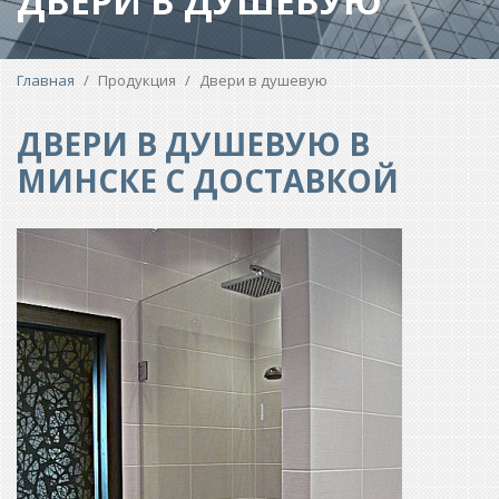
ДВЕРИ В ДУШЕВУЮ
Вы
Главная
/
Продукция
/
Двери в душевую
здесь
ДВЕРИ В ДУШЕВУЮ В
МИНСКЕ С ДОСТАВКОЙ