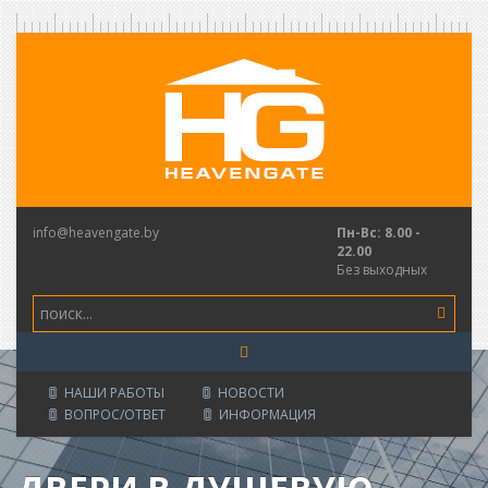
Перейти
к
основному
содержанию
info@heavengate.by
Пн-Вс: 8.00 -
22.00
Без выходных
поиск...
НАШИ РАБОТЫ
НОВОСТИ
ВОПРОС/ОТВЕТ
ИНФОРМАЦИЯ